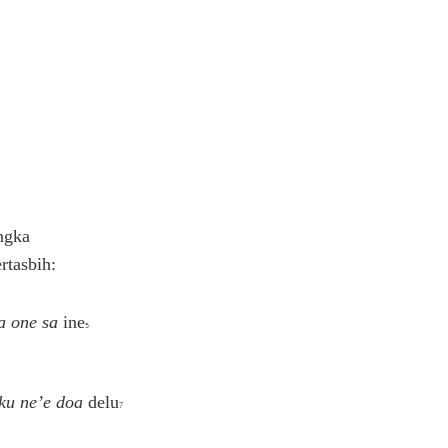
ngka
rtasbih:
sa one sa
ine
5
ku ne’e doa
delu
7