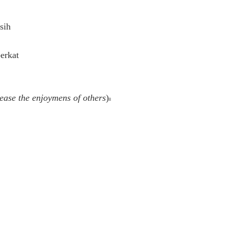
sih
erkat
ease the enjoymens of others
)
8