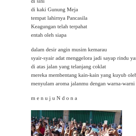
di sini
di kaki Gunung Meja
tempat lahirnya Pancasila
Keagungan telah terpahat
entah oleh siapa
dalam desir angin musim kemarau
syair-syair adat menggelora jadi sayap rindu y
di atas jalan yang telanjang coklat
mereka membentang kain-kain yang kuyub oleh 
menyulam aroma jalanmu dengan warna-warni
m e n u j u N d o n a