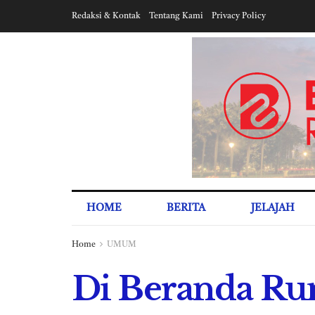
Redaksi & Kontak
Tentang Kami
Privacy Policy
HOME
BERITA
JELAJAH
Home
UMUM
Di Beranda Rum