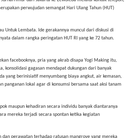
i JurnalTimur dari Jakarta ke Lewoleba melalui kontak telepon,
merupakan perwujudan semangat Hari Ulang Tahun (HUT)
u Untuk Lembata. Ide gerakannya muncul dari diskusi di
nyata dalam rangka peringatan HUT RI yang ke 72 tahun.
kan facebooknya, pria yang akrab disapa Yogi Making itu,
gka, konsolidasi gagasan mendapat dukungan dari banyak
a yang berinisiatif menyumbang biaya angkut, air kemasan,
 panganan lokal agar di konsumsi bersama saat aksi tanam
pok maupun kehadiran secara individu banyak diantaranya
ara mereka terjadi secara spontan ketika kegiatan
n dan perawatan terhadap ratusan mangrove yang mereka