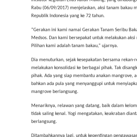
Inisiator kegiatan Elias Kaluli Making, yang dihubung
Rabu (06/09/2017) menjelaskan, aksi tanam bakau 
Republik Indonesia yang ke 72 tahun.
“Gerakan ini kami namai Gerakan Tanam Seribu Baka
Medsos. Dan kami bersepakat untuk melakukan aksi 
Pilihan kami adalah tanam bakau,” ujarnya.
Dia menuturkan, sejak kesepakatan bersama rekan-re
melakukan konsolidasi ke berbagai pihak. Tak disan
pihak. Ada yang siap membantu anakan mangrove, ad
bahkan ada pula yang menyanggupi untuk menyiapkan
mangrove berlangsung.
Menariknya, relawan yang datang, baik dalam kelom
tidak saling kenal. Yogi mengatakan, keakraban diant
berlangsung.
Ditambahkannya lagi, untuk kepentingan pengawasa