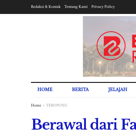
Redaksi & Kontak
Tentang Kami
Privacy Policy
HOME
BERITA
JELAJAH
Home
TEROPONG
Berawal dari F