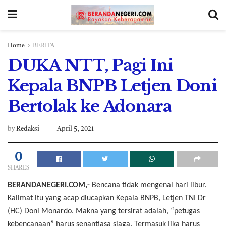
Home
BERITA
DUKA NTT, Pagi Ini
Kepala BNPB Letjen Doni
Bertolak ke Adonara
by
Redaksi
April 5, 2021
0
SHARES
BERANDANEGERI.COM,-
Bencana tidak mengenal hari libur.
Kalimat itu yang acap diucapkan Kepala BNPB, Letjen TNI Dr
(HC) Doni Monardo. Makna yang tersirat adalah, “petugas
kebencanaan” harus senantiasa siaga. Termasuk jika harus